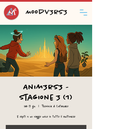
Moodv3rs3
Anim3rs3 -
Stagione 3 (1)
sab 13 giu
  |  
Provincia di Catanzaro
8 ospiti e un viaggio unico in tutto il multiverso