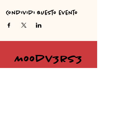
Condividi questo evento
Moodv3rs3
@moodv3rs3