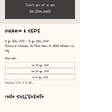
Tickets are not on sale
See other events
Orario & Sede
13 giu 2026, 20:20 – 14 giu 2026, 23:50
Provincia di Catanzaro, Via Pietro Nenni, 19, 88060 Satriano CZ,
Italy
Altre date
sab 08 ago, 20:20
dom 09 ago, 20:20
lun 10 ago, 20:20
Visualizza tutte le 10 date
Info sull'evento