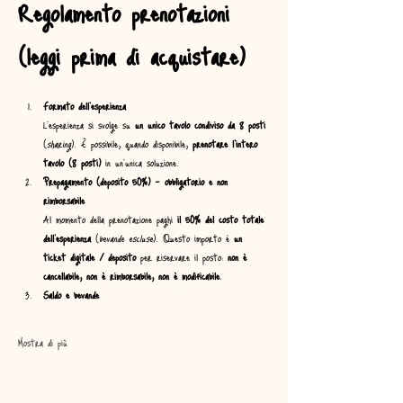
Regolamento prenotazioni 
(leggi prima di acquistare)
Formato dell’esperienza
L’esperienza si svolge su 
un unico tavolo condiviso da 8 posti
(
sharing
). È possibile, quando disponibile, 
prenotare l’intero 
tavolo (8 posti)
 in un’unica soluzione.
Prepagamento (deposito 50%) – obbligatorio e non 
rimborsabile
Al momento della prenotazione paghi 
il 50% del costo totale 
dell’esperienza
 (
bevande escluse
). Questo importo è 
un 
ticket digitale / deposito
 per riservare il posto: 
non è 
cancellabile, non è rimborsabile, non è modificabile
.
Saldo e bevande
Mostra di più