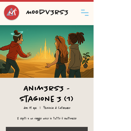
Moodv3rs3
Anim3rs3 -
Stagione 3 (1)
dom 19 apr
  |  
Provincia di Catanzaro
8 ospiti e un viaggio unico in tutto il multiverso