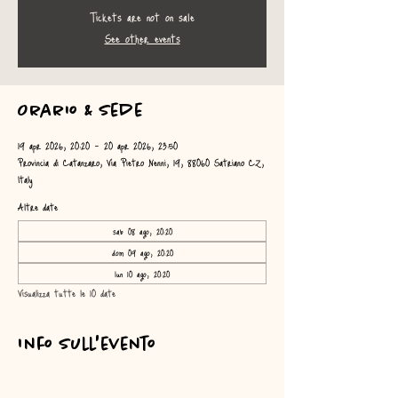
Tickets are not on sale
See other events
Orario & Sede
19 apr 2026, 20:20 – 20 apr 2026, 23:50
Provincia di Catanzaro, Via Pietro Nenni, 19, 88060 Satriano CZ,
Italy
Altre date
sab 08 ago, 20:20
dom 09 ago, 20:20
lun 10 ago, 20:20
Visualizza tutte le 10 date
Info sull'evento