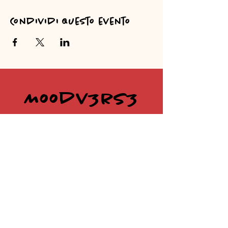
Condividi questo evento
Moodv3rs3
@moodv3rs3