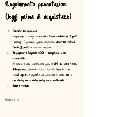
Regolamento prenotazioni 
(leggi prima di acquistare)
Formato dell’esperienza
L’esperienza si svolge su 
un unico tavolo condiviso da 8 posti
(
sharing
). È possibile, quando disponibile, 
prenotare l’intero 
tavolo (8 posti)
 in un’unica soluzione.
Prepagamento (deposito 50%) – obbligatorio e non 
rimborsabile
Al momento della prenotazione paghi 
il 50% del costo totale 
dell’esperienza
 (
bevande escluse
). Questo importo è 
un 
ticket digitale / deposito
 per riservare il posto: 
non è 
cancellabile, non è rimborsabile, non è modificabile
.
Saldo e bevande
Mostra di più