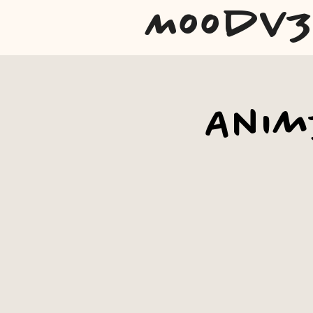
Moodv
Anim3