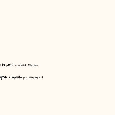
o (8 posti)
 in un’unica soluzione.
igitale / deposito
 per riservare il 