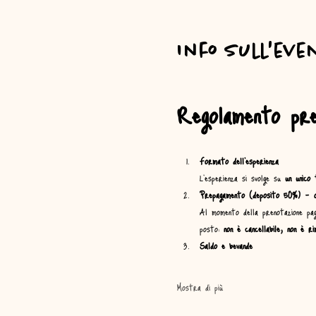
Info sull'eve
Regolamento pren
Formato dell’esperienza
L’esperienza si svolge su 
un unico 
Prepagamento (deposito 50%) – ob
Al momento della prenotazione pag
posto: 
non è cancellabile, non è ri
Saldo e bevande
Mostra di più