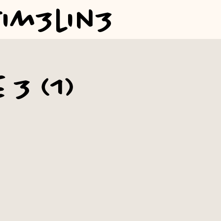
Tim3lin3
 3 (1)