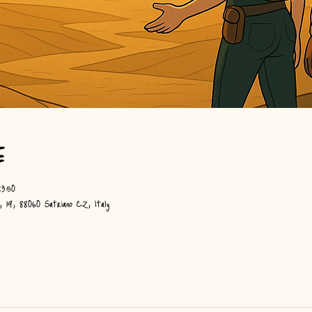
e
3:50
i, 19, 88060 Satriano CZ, Italy