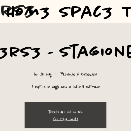
3rs3
Hom3
Spac3
rs3 - Stagione
lun 25 mag
  |  
Provincia di Catanzaro
8 ospiti e un viaggio unico in tutto il multiverso
Tickets are not on sale
See other events