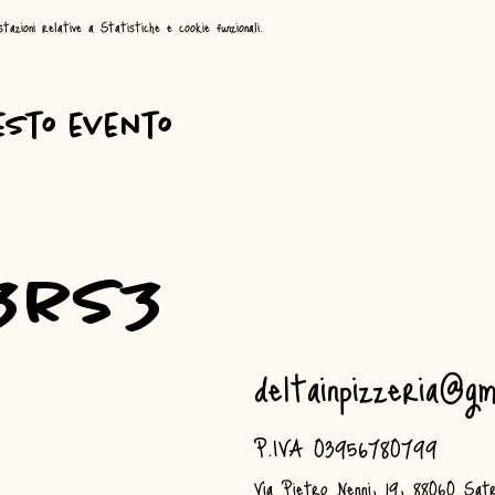
zioni relative a Statistiche e cookie funzionali.
esto evento
3rs3
deltainpizzeria@gm
P.IVA 03956780799
Via Pietro Nenni, 19, 88060 Satr