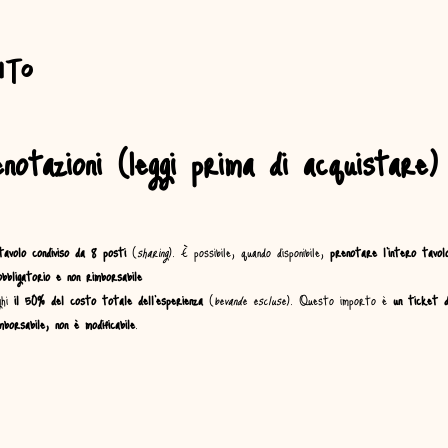
nto
otazioni (leggi prima di acquistare)
tavolo condiviso da 8 posti
 (
sharing
). È possibile, quando disponibile, 
prenotare l’intero tavol
bligatorio e non rimborsabile
hi 
il 50% del costo totale dell’esperienza
 (
bevande escluse
). Questo importo è 
un ticket d
mborsabile, non è modificabile
.