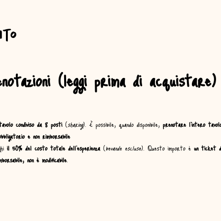
nto
otazioni (leggi prima di acquistare)
tavolo condiviso da 8 posti
 (
sharing
). È possibile, quando disponibile, 
prenotare l’intero tavol
bligatorio e non rimborsabile
hi 
il 50% del costo totale dell’esperienza
 (
bevande escluse
). Questo importo è 
un ticket d
mborsabile, non è modificabile
.