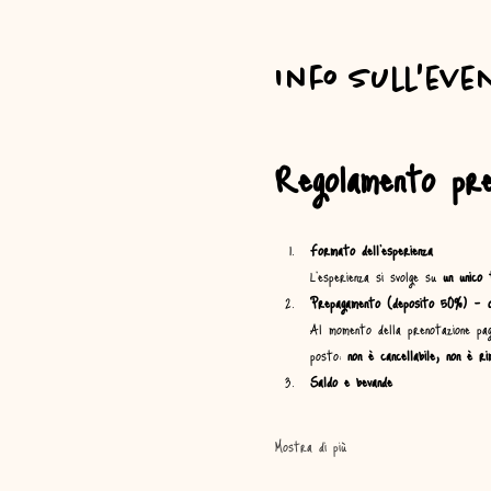
Info sull'eve
Regolamento pren
Formato dell’esperienza
L’esperienza si svolge su 
un unico 
Prepagamento (deposito 50%) – ob
Al momento della prenotazione pag
posto: 
non è cancellabile, non è ri
Saldo e bevande
Mostra di più