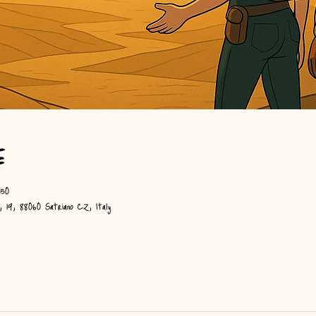
e
:50
i, 19, 88060 Satriano CZ, Italy