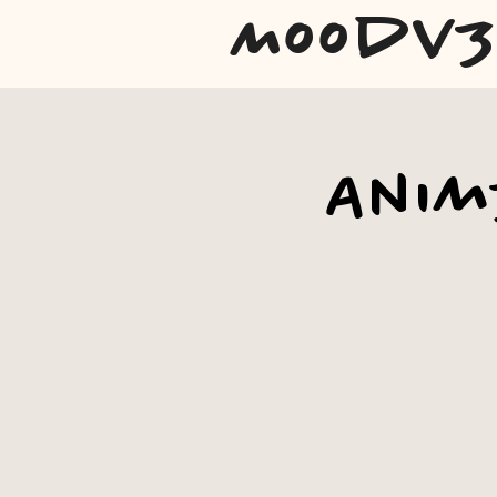
Moodv
Anim3