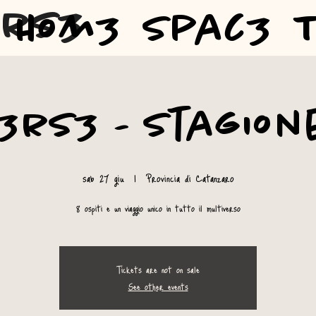
3rs3
Hom3
Spac3
rs3 - Stagione
sab 27 giu
  |  
Provincia di Catanzaro
8 ospiti e un viaggio unico in tutto il multiverso
Tickets are not on sale
See other events