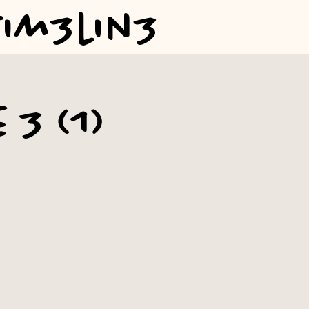
Tim3lin3
 3 (1)