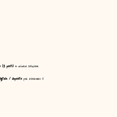
o (8 posti)
 in un’unica soluzione.
igitale / deposito
 per riservare il 