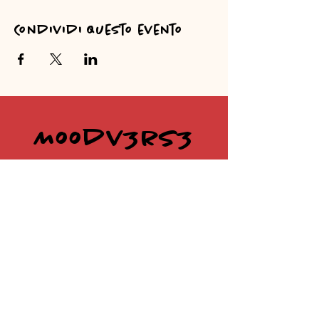
Condividi questo evento
Moodv3rs3
@moodv3rs3