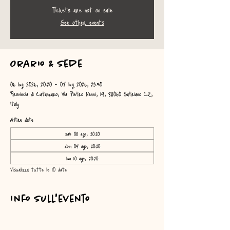
Tickets are not on sale
See other events
Orario & Sede
06 lug 2026, 20:20 – 07 lug 2026, 23:50
Provincia di Catanzaro, Via Pietro Nenni, 19, 88060 Satriano CZ,
Italy
Altre date
sab 08 ago, 20:20
dom 09 ago, 20:20
lun 10 ago, 20:20
Visualizza tutte le 10 date
Info sull'evento