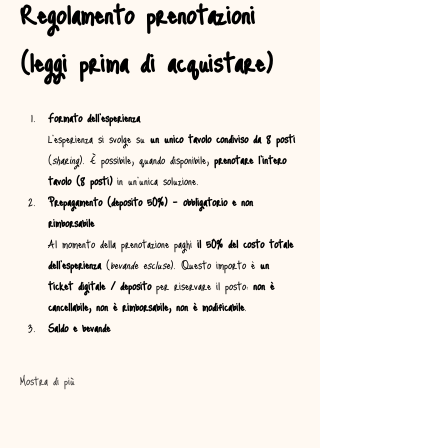
Regolamento prenotazioni 
(leggi prima di acquistare)
Formato dell’esperienza
L’esperienza si svolge su 
un unico tavolo condiviso da 8 posti
(
sharing
). È possibile, quando disponibile, 
prenotare l’intero 
tavolo (8 posti)
 in un’unica soluzione.
Prepagamento (deposito 50%) – obbligatorio e non 
rimborsabile
Al momento della prenotazione paghi 
il 50% del costo totale 
dell’esperienza
 (
bevande escluse
). Questo importo è 
un 
ticket digitale / deposito
 per riservare il posto: 
non è 
cancellabile, non è rimborsabile, non è modificabile
.
Saldo e bevande
Mostra di più