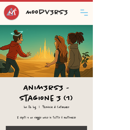
Moodv3rs3
Anim3rs3 -
Stagione 3 (1)
lun 06 lug
  |  
Provincia di Catanzaro
8 ospiti e un viaggio unico in tutto il multiverso