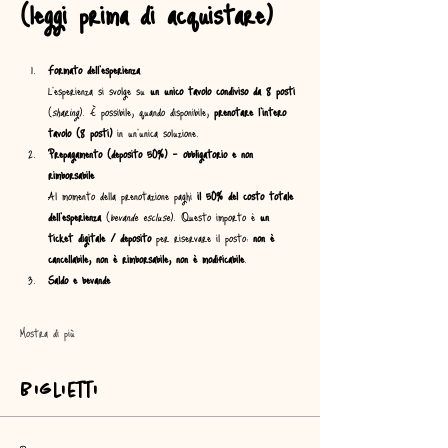
(leggi prima di acquistare)
Formato dell’esperienza
L’esperienza si svolge su 
un unico tavolo condiviso da 8 posti
(
sharing
). È possibile, quando disponibile, 
prenotare l’intero 
tavolo (8 posti)
 in un’unica soluzione.
Prepagamento (deposito 50%) – obbligatorio e non 
rimborsabile
Al momento della prenotazione paghi 
il 50% del costo totale 
dell’esperienza
 (
bevande escluse
). Questo importo è 
un 
ticket digitale / deposito
 per riservare il posto: 
non è 
cancellabile, non è rimborsabile, non è modificabile
.
Saldo e bevande
Mostra di più
Biglietti