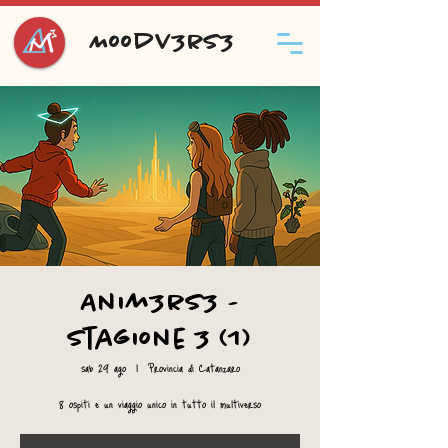
Moodv3rs3
Anim3rs3 -
Stagione 3 (1)
sab 29 ago
  |  
Provincia di Catanzaro
8 ospiti e un viaggio unico in tutto il multiverso