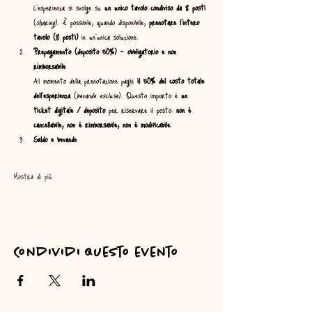
L’esperienza si svolge su 
un unico tavolo condiviso da 8 posti
(
sharing
). È possibile, quando disponibile, 
prenotare l’intero 
tavolo (8 posti)
 in un’unica soluzione.
Prepagamento (deposito 50%) – obbligatorio e non 
rimborsabile
Al momento della prenotazione paghi 
il 50% del costo totale 
dell’esperienza
 (
bevande escluse
). Questo importo è 
un 
ticket digitale / deposito
 per riservare il posto: 
non è 
cancellabile, non è rimborsabile, non è modificabile
.
Saldo e bevande
Mostra di più
Condividi questo evento