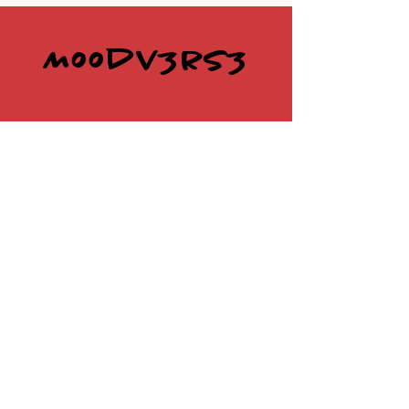
Moodv3rs3
@moodv3rs3
deltainpizzeria@gmail.com
P.IVA
03956780799