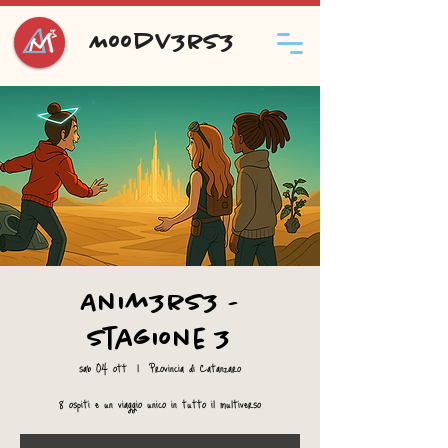
Moodv3rs3
Anim3rs3 -
Stagione 3
sab 04 ott
  |  
Provincia di Catanzaro
8 ospiti e un viaggio unico in tutto il multiverso