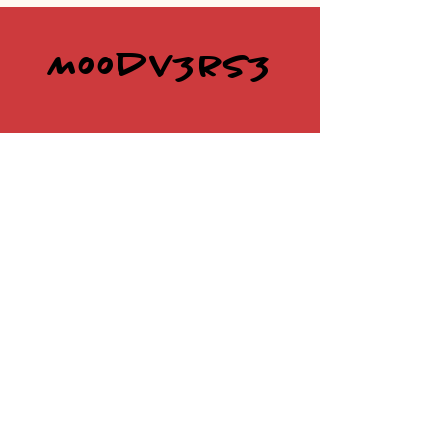
Moodv3rs3
@moodv3rs3
deltainpizzeria@gmail.com
P.IVA
03956780799