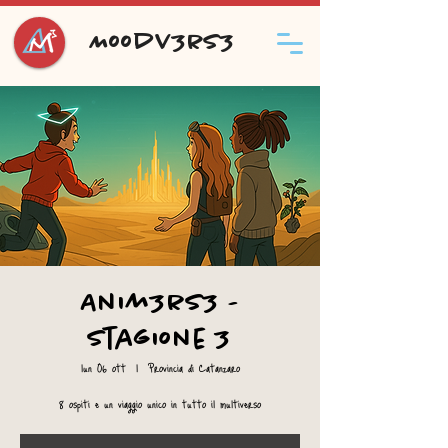
Moodv3rs3
Anim3rs3 -
Stagione 3
lun 06 ott
  |  
Provincia di Catanzaro
8 ospiti e un viaggio unico in tutto il multiverso