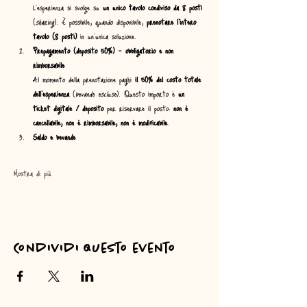
L’esperienza si svolge su 
un unico tavolo condiviso da 8 posti
(
sharing
). È possibile, quando disponibile, 
prenotare l’intero 
tavolo (8 posti)
 in un’unica soluzione.
Prepagamento (deposito 50%) – obbligatorio e non 
rimborsabile
Al momento della prenotazione paghi 
il 50% del costo totale 
dell’esperienza
 (
bevande escluse
). Questo importo è 
un 
ticket digitale / deposito
 per riservare il posto: 
non è 
cancellabile, non è rimborsabile, non è modificabile
.
Saldo e bevande
Mostra di più
Condividi questo evento