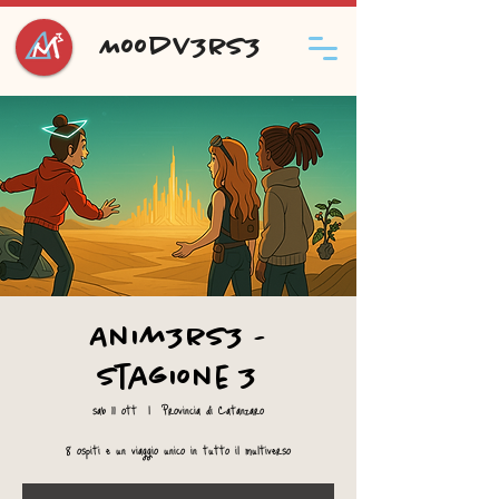
Moodv3rs3
Anim3rs3 -
Stagione 3
sab 11 ott
  |  
Provincia di Catanzaro
8 ospiti e un viaggio unico in tutto il multiverso