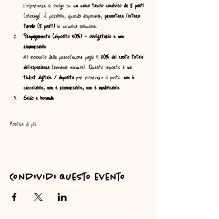
L’esperienza si svolge su 
un unico tavolo condiviso da 8 posti
(
sharing
). È possibile, quando disponibile, 
prenotare l’intero 
tavolo (8 posti)
 in un’unica soluzione.
Prepagamento (deposito 50%) – obbligatorio e non 
rimborsabile
Al momento della prenotazione paghi 
il 50% del costo totale 
dell’esperienza
 (
bevande escluse
). Questo importo è 
un 
ticket digitale / deposito
 per riservare il posto: 
non è 
cancellabile, non è rimborsabile, non è modificabile
.
Saldo e bevande
Mostra di più
Condividi questo evento