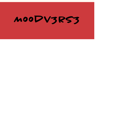
Moodv3rs3
@moodv3rs3
deltainpizzeria@gmail.com
P.IVA
03956780799