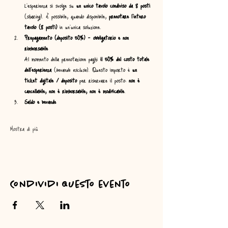
L’esperienza si svolge su 
un unico tavolo condiviso da 8 posti
(
sharing
). È possibile, quando disponibile, 
prenotare l’intero 
tavolo (8 posti)
 in un’unica soluzione.
Prepagamento (deposito 50%) – obbligatorio e non 
rimborsabile
Al momento della prenotazione paghi 
il 50% del costo totale 
dell’esperienza
 (
bevande escluse
). Questo importo è 
un 
ticket digitale / deposito
 per riservare il posto: 
non è 
cancellabile, non è rimborsabile, non è modificabile
.
Saldo e bevande
Mostra di più
Condividi questo evento