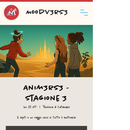
Moodv3rs3
Anim3rs3 -
Stagione 3
lun 20 ott
  |  
Provincia di Catanzaro
8 ospiti e un viaggio unico in tutto il multiverso