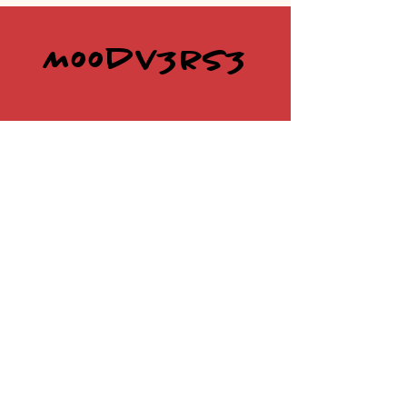
Moodv3rs3
@moodv3rs3
deltainpizzeria@gmail.com
P.IVA
03956780799